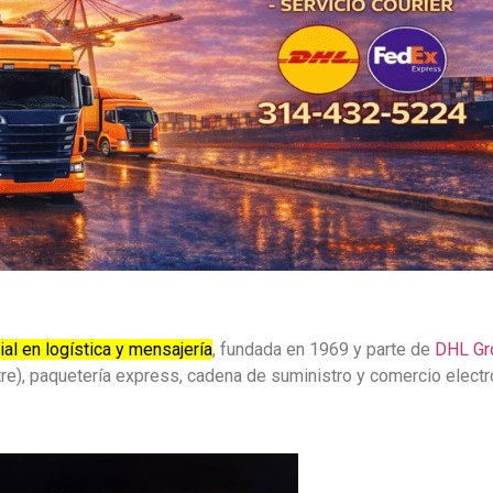
al en logística y mensajería
, fundada en 1969 y parte de
DHL Gr
stre), paquetería express, cadena de suministro y comercio elec