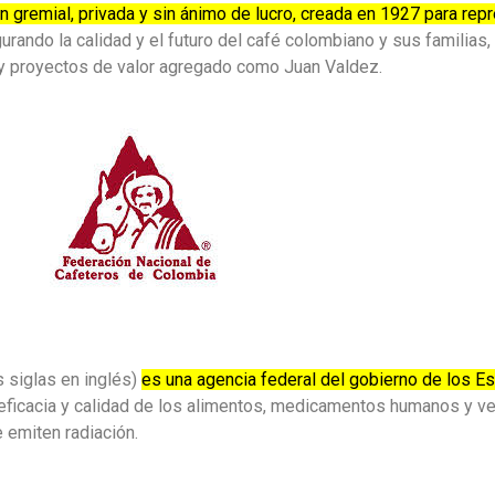
n gremial, privada y sin ánimo de lucro, creada en 1927 para repr
gurando la calidad y el futuro del café colombiano y sus familia
a, y proyectos de valor agregado como Juan Valdez.
 siglas en inglés)
es una agencia federal del gobierno de los E
d, eficacia y calidad de los alimentos, medicamentos humanos y ve
 emiten radiación.