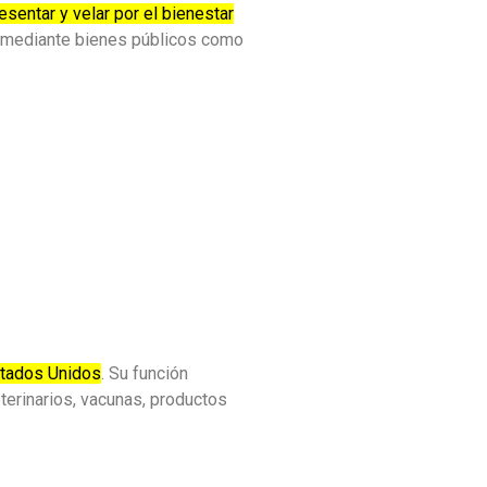
esentar y velar por el bienestar
s, mediante bienes públicos como
stados Unidos
. Su función
terinarios, vacunas, productos