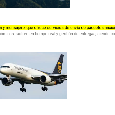
a y mensajería que ofrece servicios de envío de paquetes nacio
ómicas, rastreo en tiempo real y gestión de entregas, siendo c