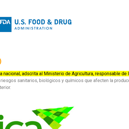
)
a nacional, adscrita al Ministerio de Agricultura, responsable de
ar riesgos sanitarios, biológicos y químicos que afecten la producc
erior.