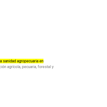
 la sanidad agropecuaria en
ión agrícola, pecuaria, forestal y